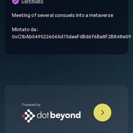
Certificato
Meeting of several consuels into a metaverse
Mintato da 
: 
0xC1bAb5495226065d75daeFdBd6f6Ba8F2B848e09